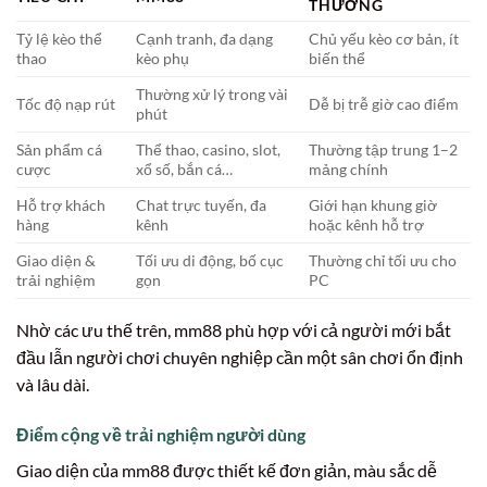
THƯỜNG
Tỷ lệ kèo thể
Cạnh tranh, đa dạng
Chủ yếu kèo cơ bản, ít
thao
kèo phụ
biến thể
Thường xử lý trong vài
Tốc độ nạp rút
Dễ bị trễ giờ cao điểm
phút
Sản phẩm cá
Thể thao, casino, slot,
Thường tập trung 1–2
cược
xổ số, bắn cá…
mảng chính
Hỗ trợ khách
Chat trực tuyến, đa
Giới hạn khung giờ
hàng
kênh
hoặc kênh hỗ trợ
Giao diện &
Tối ưu di động, bố cục
Thường chỉ tối ưu cho
trải nghiệm
gọn
PC
Nhờ các ưu thế trên, mm88 phù hợp với cả người mới bắt
đầu lẫn người chơi chuyên nghiệp cần một sân chơi ổn định
và lâu dài.
Điểm cộng về trải nghiệm người dùng
Giao diện của mm88 được thiết kế đơn giản, màu sắc dễ