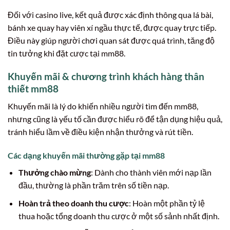
Đối với casino live, kết quả được xác định thông qua lá bài,
bánh xe quay hay viên xí ngầu thực tế, được quay trực tiếp.
Điều này giúp người chơi quan sát được quá trình, tăng độ
tin tưởng khi đặt cược tại mm88.
Khuyến mãi & chương trình khách hàng thân
thiết mm88
Khuyến mãi là lý do khiến nhiều người tìm đến mm88,
nhưng cũng là yếu tố cần được hiểu rõ để tận dụng hiệu quả,
tránh hiểu lầm về điều kiện nhận thưởng và rút tiền.
Các dạng khuyến mãi thường gặp tại mm88
Thưởng chào mừng
: Dành cho thành viên mới nạp lần
đầu, thường là phần trăm trên số tiền nạp.
Hoàn trả theo doanh thu cược
: Hoàn một phần tỷ lệ
thua hoặc tổng doanh thu cược ở một số sảnh nhất định.