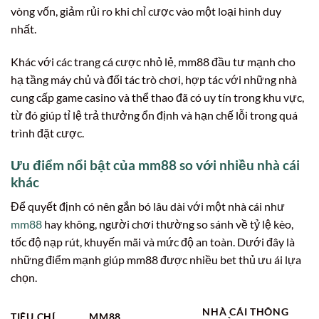
vòng vốn, giảm rủi ro khi chỉ cược vào một loại hình duy
nhất.
Khác với các trang cá cược nhỏ lẻ, mm88 đầu tư mạnh cho
hạ tầng máy chủ và đối tác trò chơi, hợp tác với những nhà
cung cấp game casino và thể thao đã có uy tín trong khu vực,
từ đó giúp tỉ lệ trả thưởng ổn định và hạn chế lỗi trong quá
trình đặt cược.
Ưu điểm nổi bật của mm88 so với nhiều nhà cái
khác
Để quyết định có nên gắn bó lâu dài với một nhà cái như
mm88
hay không, người chơi thường so sánh về tỷ lệ kèo,
tốc độ nạp rút, khuyến mãi và mức độ an toàn. Dưới đây là
những điểm mạnh giúp mm88 được nhiều bet thủ ưu ái lựa
chọn.
NHÀ CÁI THÔNG
TIÊU CHÍ
MM88