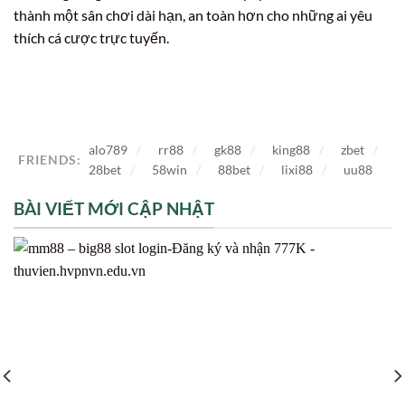
thành một sân chơi dài hạn, an toàn hơn cho những ai yêu
thích cá cược trực tuyến.
alo789
rr88
gk88
king88
zbet
FRIENDS:
28bet
58win
88bet
lixi88
uu88
BÀI VIẾT MỚI CẬP NHẬT