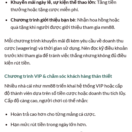
Khuyến mãi ngày lễ, sự kiện thể thao lớn
: Tăng tiền
thưởng hoặc tặng cược miễn phí.
Chương trình giới thiệu bạn bè
: Nhận hoa hồng hoặc
quà tặng khi người được giới thiệu tham gia mm88.
Mỗi chương trình khuyến mãi đi kèm yêu cầu về doanh thu
cược (wagering) và thời gian sử dụng. Nên đọc kỹ điều khoản
trước khi tham gia để tránh việc thắng nhưng không đủ điều
kiện rút tiền.
Chương trình VIP & chăm sóc khách hàng thân thiết
Nhiều nhà cái như mm88 triển khai hệ thống VIP hoặc cấp
độ thành viên dựa trên số tiền cược hoặc doanh thu tích lũy.
Cấp độ càng cao, người chơi có thể nhận:
Hoàn trả cao hơn cho từng mảng cá cược.
Hạn mức rút tiền trong ngày lớn hơn.