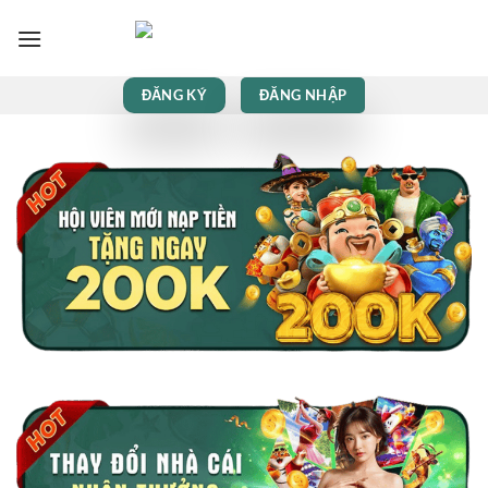
Bỏ
qua
nội
dung
ĐĂNG KÝ
ĐĂNG NHẬP