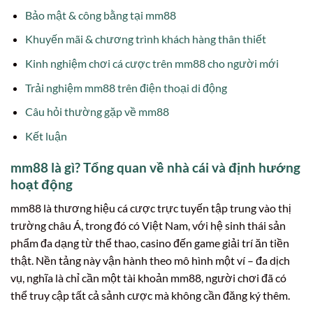
Bảo mật & công bằng tại mm88
Khuyến mãi & chương trình khách hàng thân thiết
Kinh nghiệm chơi cá cược trên mm88 cho người mới
Trải nghiệm mm88 trên điện thoại di động
Câu hỏi thường gặp về mm88
Kết luận
mm88 là gì? Tổng quan về nhà cái và định hướng
hoạt động
mm88 là thương hiệu cá cược trực tuyến tập trung vào thị
trường châu Á, trong đó có Việt Nam, với hệ sinh thái sản
phẩm đa dạng từ thể thao, casino đến game giải trí ăn tiền
thật. Nền tảng này vận hành theo mô hình một ví – đa dịch
vụ, nghĩa là chỉ cần một tài khoản mm88, người chơi đã có
thể truy cập tất cả sảnh cược mà không cần đăng ký thêm.