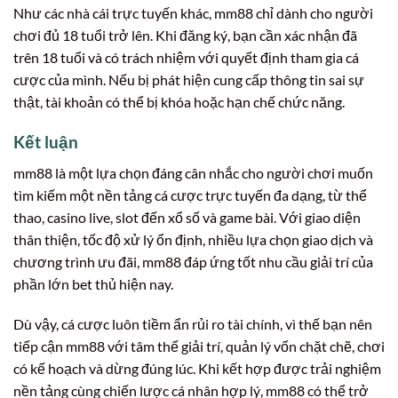
Như các nhà cái trực tuyến khác, mm88 chỉ dành cho người
chơi đủ 18 tuổi trở lên. Khi đăng ký, bạn cần xác nhận đã
trên 18 tuổi và có trách nhiệm với quyết định tham gia cá
cược của mình. Nếu bị phát hiện cung cấp thông tin sai sự
thật, tài khoản có thể bị khóa hoặc hạn chế chức năng.
Kết luận
mm88 là một lựa chọn đáng cân nhắc cho người chơi muốn
tìm kiếm một nền tảng cá cược trực tuyến đa dạng, từ thể
thao, casino live, slot đến xổ số và game bài. Với giao diện
thân thiện, tốc độ xử lý ổn định, nhiều lựa chọn giao dịch và
chương trình ưu đãi, mm88 đáp ứng tốt nhu cầu giải trí của
phần lớn bet thủ hiện nay.
Dù vậy, cá cược luôn tiềm ẩn rủi ro tài chính, vì thế bạn nên
tiếp cận mm88 với tâm thế giải trí, quản lý vốn chặt chẽ, chơi
có kế hoạch và dừng đúng lúc. Khi kết hợp được trải nghiệm
nền tảng cùng chiến lược cá nhân hợp lý, mm88 có thể trở