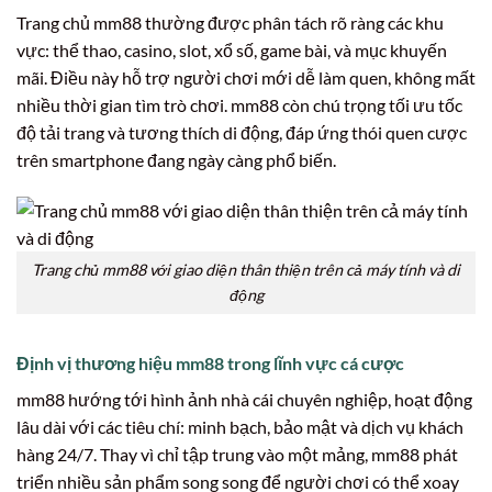
Trang chủ mm88 thường được phân tách rõ ràng các khu
vực: thể thao, casino, slot, xổ số, game bài, và mục khuyến
mãi. Điều này hỗ trợ người chơi mới dễ làm quen, không mất
nhiều thời gian tìm trò chơi. mm88 còn chú trọng tối ưu tốc
độ tải trang và tương thích di động, đáp ứng thói quen cược
trên smartphone đang ngày càng phổ biến.
Trang chủ mm88 với giao diện thân thiện trên cả máy tính và di
động
Định vị thương hiệu mm88 trong lĩnh vực cá cược
mm88 hướng tới hình ảnh nhà cái chuyên nghiệp, hoạt động
lâu dài với các tiêu chí: minh bạch, bảo mật và dịch vụ khách
hàng 24/7. Thay vì chỉ tập trung vào một mảng, mm88 phát
triển nhiều sản phẩm song song để người chơi có thể xoay