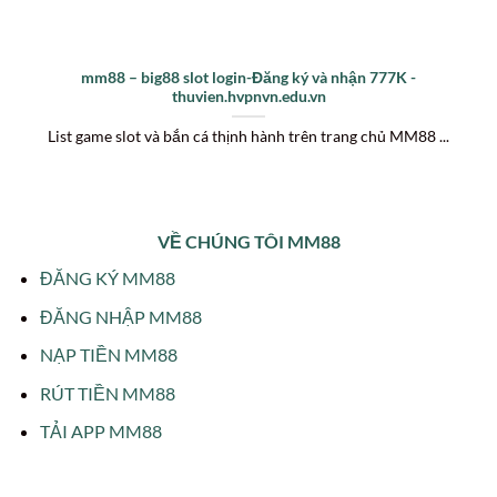
mm88 – big88 slot login-Đăng ký và nhận 777K -
thuvien.hvpnvn.edu.vn
List game slot và bắn cá thịnh hành trên trang chủ MM88 ...
VỀ CHÚNG TÔI MM88
ĐĂNG KÝ MM88
ĐĂNG NHẬP MM88
NẠP TIỀN MM88
RÚT TIỀN MM88
TẢI APP MM88