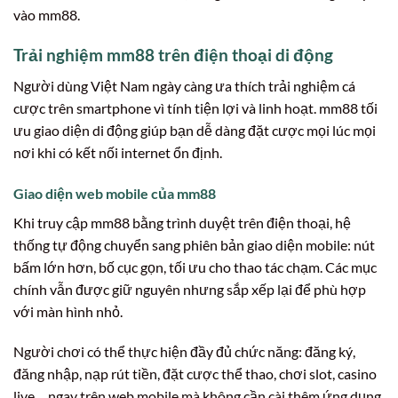
vào mm88.
Trải nghiệm mm88 trên điện thoại di động
Người dùng Việt Nam ngày càng ưa thích trải nghiệm cá
cược trên smartphone vì tính tiện lợi và linh hoạt. mm88 tối
ưu giao diện di động giúp bạn dễ dàng đặt cược mọi lúc mọi
nơi khi có kết nối internet ổn định.
Giao diện web mobile của mm88
Khi truy cập mm88 bằng trình duyệt trên điện thoại, hệ
thống tự động chuyển sang phiên bản giao diện mobile: nút
bấm lớn hơn, bố cục gọn, tối ưu cho thao tác chạm. Các mục
chính vẫn được giữ nguyên nhưng sắp xếp lại để phù hợp
với màn hình nhỏ.
Người chơi có thể thực hiện đầy đủ chức năng: đăng ký,
đăng nhập, nạp rút tiền, đặt cược thể thao, chơi slot, casino
live… ngay trên web mobile mà không cần cài thêm ứng dụng.