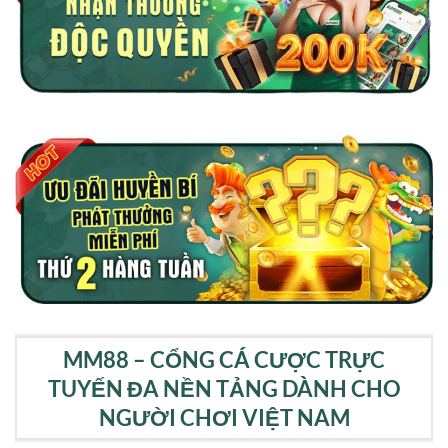
MM88 – CỔNG CÁ CƯỢC TRỰC
TUYẾN ĐA NỀN TẢNG DÀNH CHO
NGƯỜI CHƠI VIỆT NAM